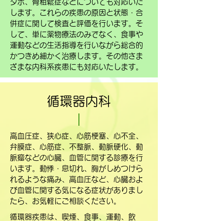
タボ、骨粗鬆症などについても対応いた
します。これらの疾患の原因と状態・合
併症に関して検査と評価を行います。そ
して、単に薬物療法のみでなく、食事や
運動などの生活指導を行いながら総合的
かつきめ細かく治療します。その他さま
ざまな内科系疾患にも対応いたします。
循環器内科
高血圧症、狭心症、心筋梗塞、心不全、
弁膜症、心筋症、不整脈、動脈硬化、動
脈瘤などの心臓、血管に関する診療を行
います。動悸・息切れ、胸がしめつけら
れるような痛み、高血圧など、心臓およ
び血管に関する気になる症状がありまし
たら、お気軽にご相談ください。
循環器疾患は、喫煙、食事、運動、飲