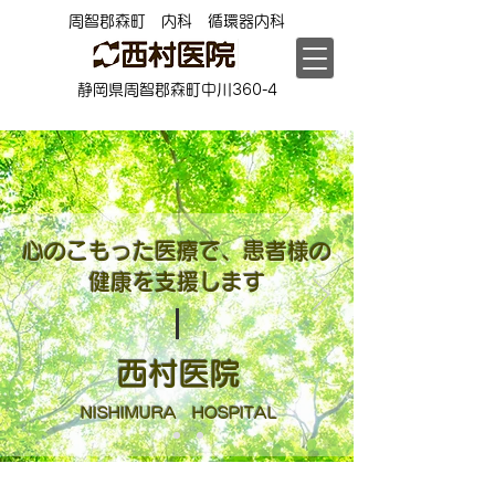
周智郡森町 内科 循環器内科
静岡県周智郡森町中川360-4
心のこもった医療で、患者様の
健康を支援します
​西村医院
NISHIMURA HOSPITAL