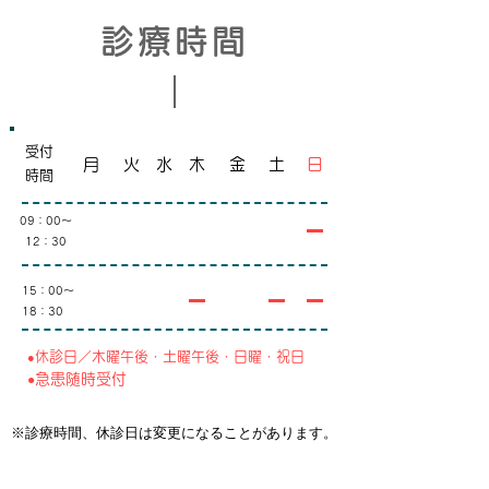
診療時間
受付
月
​火
水
木
金
土
日
時間
09：00～
12：30
15：00～
18：30
休診日／木曜午後・土曜午後・日曜・祝日
​●
急患随時受付
​●
​※診療時間、休診日は変更になることがあります。